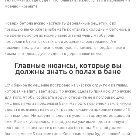
тех комнатах, где будет постоянная влажность, это в парильне и в
моечной комнате.
Поверх бетона нужно настелить деревянные решетки, с их
помощью вы сможете избежать контакта с холодным бетоном, а
на время простоя их можно выносить на улицу, чтобы они
просохли и были готовы к следующему использованию. А в
помещениях, где относительно сухо, например, в предбаннике и
комнате отдыха, лучше сделать деревянные полы.
Главные нюансы, которые вы
должны знать о полах в бане
Если банное помещение построено на участке с грунтом из глины,
которая не впитывает воду, то нужно сделать приямок. Это нужно
для того, чтобы собирать воду и отводить ее в поглощающую
яму, вырытую за пределами бани. На подготовленной земле нужно
сделать подсыпку из песка и гравия, толщиной приблизительно 15
сантиметров. Не забудьте сделать уклон в сторону поглощающей
ямы. Если вы убедились, что подсыпка уже имеет достаточную
плотность, переходите к покрытию бетоном. Его слой должен
быть не менее 5 сантиметров. Конечным слоем будет тонкий слой