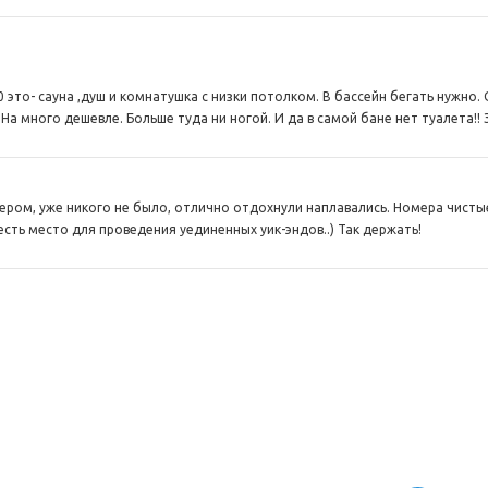
0 это- сауна ,душ и комнатушка с низки потолком. В бассейн бегать нужно
На много дешевле. Больше туда ни ногой. И да в самой бане нет туалета!! 
ером, уже никого не было, отлично отдохнули наплавались. Номера чистые
есть место для проведения уединенных уик-эндов..) Так держать!