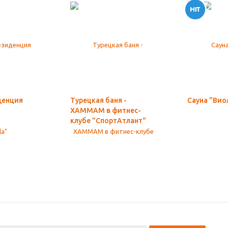
денция
Турецкая баня -
Сауна "Вио
ХАММАМ в фитнес-
клубе "СпортАтлант"