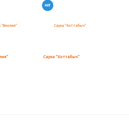
лия"
Сауна "Хоттабыч"
Сауна “LE