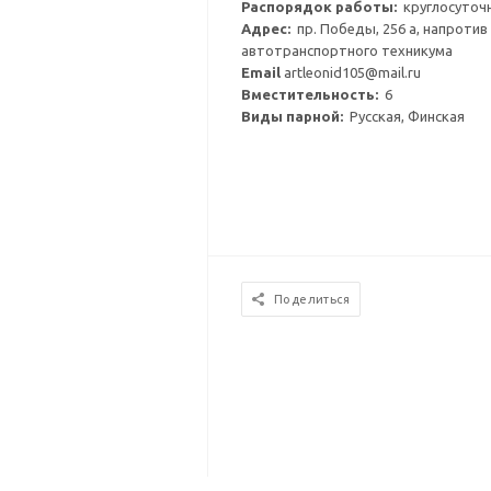
Распорядок работы:
круглосуточ
Адрес:
пр. Победы, 256 а, напротив
автотранспортного техникума
Email
artleonid105@mail.ru
Вместительность:
6
Виды парной:
Русская, Финская
Поделиться