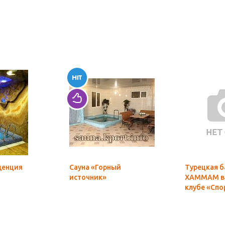
денция
Сауна «Горный
Турецкая б
источник»
ХАММАМ в 
клубе «Спо