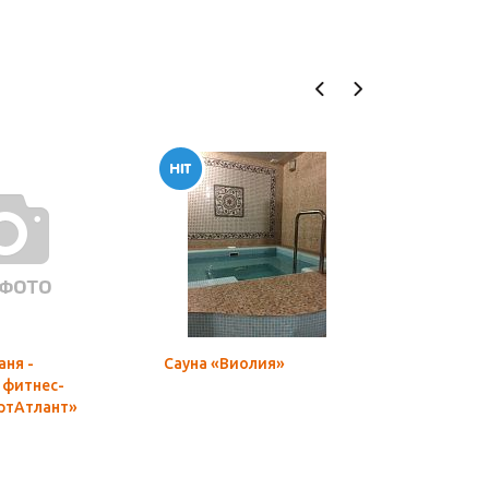
аня -
Сауна «Виолия»
Сауна «Х
фитнес-
ртАтлант»