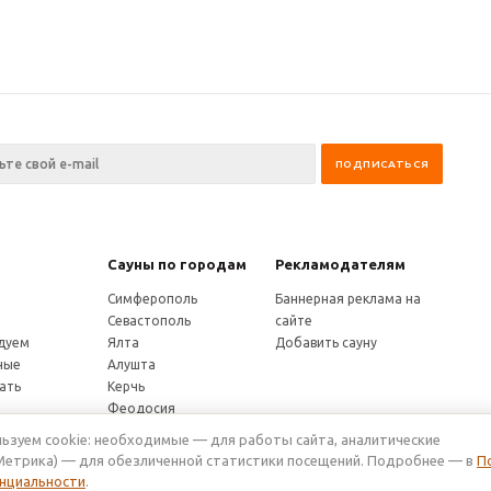
я
Сауны по городам
Рекламодателям
Симферополь
Баннерная реклама на
Севастополь
сайте
дуем
Ялта
Добавить сауну
ные
Алушта
ать
Керчь
Феодосия
Евпатория
ьзуем cookie: необходимые — для работы сайта, аналитические
Саки
Метрика) — для обезличенной статистики посещений. Подробнее — в
П
Бахчисарай
нциальности
.