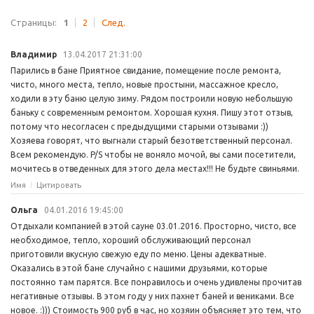
Страницы:
1
2
След.
Владимир
13.04.2017 21:31:00
Парились в бане Приятное свидание, помещение после ремонта,
чисто, много места, тепло, новые простыни, массажное кресло,
ходили в эту баню целую зиму. Рядом построили новую небольшую
баньку с современным ремонтом. Хорошая кухня. Пишу этот отзыв,
потому что несогласен с предыдущими старыми отзывами :))
Хозяева говорят, что выгнали старый безответственный персонал.
Всем рекомендую. P/S чтобы не воняло мочой, вы сами посетители,
мочитесь в отведенных для этого дела местах!!! Не будьте свиньями.
Имя
Цитировать
Ольга
04.01.2016 19:45:00
Отдыхали компанией в этой сауне 03.01.2016. Просторно, чисто, все
необходимое, тепло, хороший обслуживающий персонал
приготовили вкусную свежую еду по меню. Цены адекватные.
Оказались в этой бане случайно с нашими друзьями, которые
постоянно там парятся. Все понравилось и очень удивлены прочитав
негативные отзывы. В этом году у них пахнет баней и вениками. Все
новое. :))) Стоимость 900 руб в час, но хозяин объясняет это тем, что