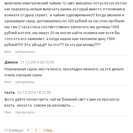
включили электрический чайник то свет внезапно потух.потух.потом
как оказалось нельзя включать камин, который вместо отопления в
комнате отдыха служит, и чайник одновременно!!! Когда звонили и
заказывали сауну, договорились по 500 рублей за час.пчас.пробыли
мы там 2 часа.счаса.соответственно заплатить мы должны 1000
рублей.в итоге, мы минут 20 не могли найти хозяина или хотя бы
того кто его заменяет, а когда нашли нам заломили цену 1900
рублей!!!!!!! Это абсурд!!! За что??? За эту рыгаловку????
Имя
Цитировать
Димон
11.12.2014 20:13:00
Нормальная сауна, места много, прохладно немного, за эти деньги
очень хорошая сауна
Имя
Цитировать
гость
02.12.2014 18:27:00
фото дайте посмотреть, чай не ближний свет к вам на просмотр
ехать. неохота совсем уж рисковать.....
Имя
Цитировать
Страницы:
1
2
След.