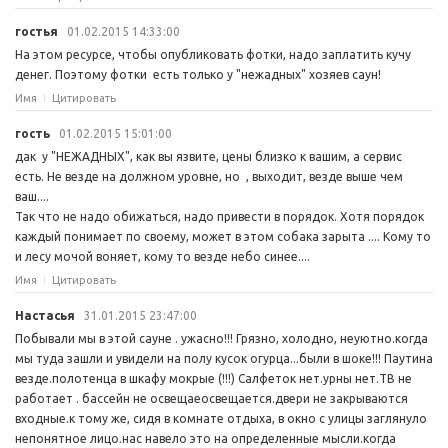
гостья
01.02.2015 14:33:00
На этом ресурсе, чтобы опубликовать фотки, надо заплатить кучу
денег. Поэтому фотки есть только у "нежадных" хозяев саун!
Имя
Цитировать
гость
01.02.2015 15:01:00
дак у "НЕЖАДНЫХ", как вы язвите, цены близко к вашим, а сервис
есть. Не везде на должном уровне, но , выходит, везде выше чем
ваш....
Так что не надо обижаться, надо привести в порядок. Хотя порядок
каждый понимает по своему, может в этом собака зарыта .... Кому то
и лесу мочой воняет, кому то везде небо синее....
Имя
Цитировать
Настасья
31.01.2015 23:47:00
Побывали мы в этой сауне . ужасно!!! Грязно, холодно, неуютно.когда
мы туда зашли и увидели на полу кусок огурца...были в шоке!!! Паутина
везде.полотенца в шкафу мокрые (!!!) Салфеток нет.урны нет.ТВ не
работает . бассейн не освещаеосвещается.двери не закрываются
входные.к тому же, сидя в комнате отдыха, в окно с улицы заглянуло
непонятное лицо.нас навело это на определенные мысли.когда