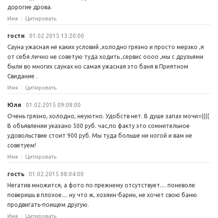
дорогие дрова.
Имя
Цитировать
гости
01.02.2015 13:20:00
Сауна ужасная не каких условий ,холодно грязно и просто мерзко ,я
от себя лично не советую туда ходить ,сервис оооо ,мы с друзьями
были во многих саунах но самая ужасная это баня в Приятном
Свидание .
Имя
Цитировать
Юля
01.02.2015 09:08:00
Очень грязно, холодно, неуютно. Удобств нет. В душе запах мочи=((((
В объявлении указано 500 руб. час,по факту это сомнительное
удовольствие стоит 900 руб. Мы туда больше ни ногой и вам не
советуем!
Имя
Цитировать
гость
01.02.2015 08:04:00
Негатив множится, а фото по прежнему отсутствует.... поневоле
поверишь в плохое.... ну что ж, хозяин-барин, не хочет свою баню
продвигать-поищем другую.
Имя
Цитировать